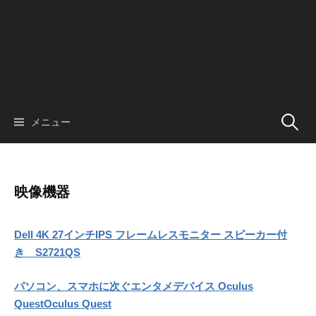
検
メニュー
索:
映像機器
Dell 4K 27インチIPS フレームレスモニター スピーカー付
き S2721QS
パソコン、スマホに次ぐエンタメデバイス Oculus
QuestOculus Quest