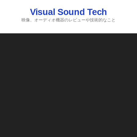
コ
Visual Sound Tech
ン
テ
映像、オーディオ機器のレビューや技術的なこと
ン
ツ
へ
ス
キ
ッ
プ